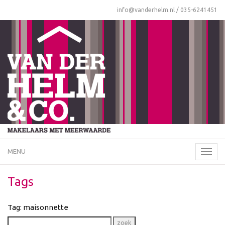
info@vanderhelm.nl
/
035-6241451
MENU
Naviga
Tags
Tag: maisonnette