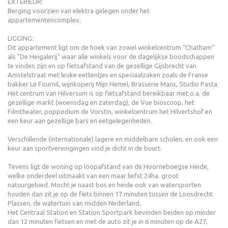
EXTERIEUR:
Berging voorzien van elektra gelegen onder het
appartementencomplex.
LIGGING:
Dit appartement ligt om de hoek van zowel winkelcentrum “Chatham”
als "De Heigalerij" waar alle winkels voor de dagelijkse boodschappen
te vinden zijn en op fietsafstand van de gezellige Gijsbrecht van
Amstelstraat met leuke eettentjes en speciaalzaken zoals de Franse
bakker Le Fournil, wijnkoperij Mijn Hemel, Brasserie Mans, Studio Pasta.
Het centrum van Hilversum is op fietsafstand bereikbaar met o.a. de
gezellige markt (woensdag en zaterdag), de Vue bioscoop, het
Filmtheater, poppodium de Vorstin, winkelcentrum het Hilvertshof en
een keur aan gezellige bars en eetgelegenheden.
Verschillende (internationale) lagere en middelbare scholen, en ook een
keur aan sportverenigingen vind je dicht in de buurt.
Tevens ligt de woning op loopafstand van de Hoorneboegse Heide,
welke onderdeel uitmaakt van een maar liefst 24ha. groot
natuurgebied. Mocht je naast bos en heide ook van watersporten
houden dan zit je op de fiets binnen 17 minuten tussen de Loosdrecht
Plassen, de watertuin van midden Nederland.
Het Centraal Station en Station Sportpark bevinden beiden op minder
dan 12 minuten fietsen en met de auto zit je in 6 minuten op de A27,