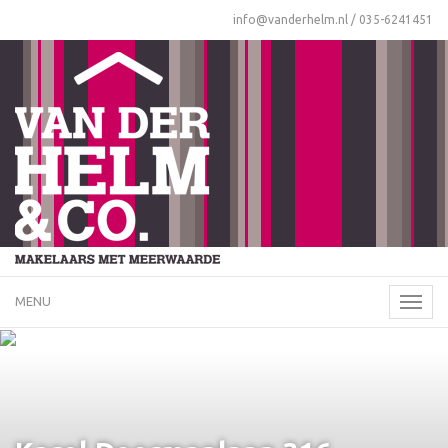
info@vanderhelm.nl
/
035-6241451
MENU
Naviga