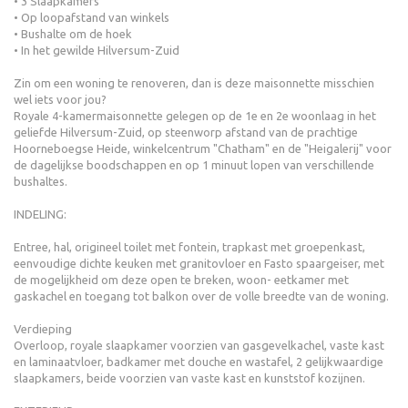
• 3 Slaapkamers
• Op loopafstand van winkels
• Bushalte om de hoek
• In het gewilde Hilversum-Zuid
Zin om een woning te renoveren, dan is deze maisonnette misschien
wel iets voor jou?
Royale 4-kamermaisonnette gelegen op de 1e en 2e woonlaag in het
geliefde Hilversum-Zuid, op steenworp afstand van de prachtige
Hoorneboegse Heide, winkelcentrum "Chatham" en de "Heigalerij" voor
de dagelijkse boodschappen en op 1 minuut lopen van verschillende
bushaltes.
INDELING:
Entree, hal, origineel toilet met fontein, trapkast met groepenkast,
eenvoudige dichte keuken met granitovloer en Fasto spaargeiser, met
de mogelijkheid om deze open te breken, woon- eetkamer met
gaskachel en toegang tot balkon over de volle breedte van de woning.
Verdieping
Overloop, royale slaapkamer voorzien van gasgevelkachel, vaste kast
en laminaatvloer, badkamer met douche en wastafel, 2 gelijkwaardige
slaapkamers, beide voorzien van vaste kast en kunststof kozijnen.