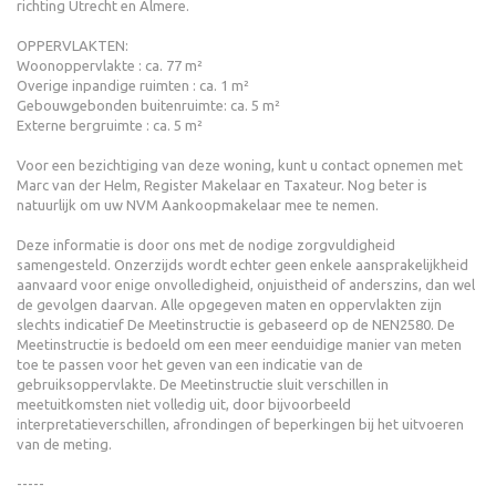
richting Utrecht en Almere.
OPPERVLAKTEN:
Woonoppervlakte : ca. 77 m²
Overige inpandige ruimten : ca. 1 m²
Gebouwgebonden buitenruimte: ca. 5 m²
Externe bergruimte : ca. 5 m²
Voor een bezichtiging van deze woning, kunt u contact opnemen met
Marc van der Helm, Register Makelaar en Taxateur. Nog beter is
natuurlijk om uw NVM Aankoopmakelaar mee te nemen.
Deze informatie is door ons met de nodige zorgvuldigheid
samengesteld. Onzerzijds wordt echter geen enkele aansprakelijkheid
aanvaard voor enige onvolledigheid, onjuistheid of anderszins, dan wel
de gevolgen daarvan. Alle opgegeven maten en oppervlakten zijn
slechts indicatief De Meetinstructie is gebaseerd op de NEN2580. De
Meetinstructie is bedoeld om een meer eenduidige manier van meten
toe te passen voor het geven van een indicatie van de
gebruiksoppervlakte. De Meetinstructie sluit verschillen in
meetuitkomsten niet volledig uit, door bijvoorbeeld
interpretatieverschillen, afrondingen of beperkingen bij het uitvoeren
van de meting.
-----