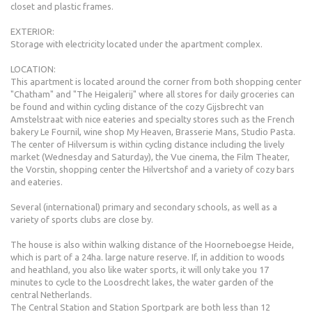
closet and plastic frames.
EXTERIOR:
Storage with electricity located under the apartment complex.
LOCATION:
This apartment is located around the corner from both shopping center
"Chatham" and "The Heigalerij" where all stores for daily groceries can
be found and within cycling distance of the cozy Gijsbrecht van
Amstelstraat with nice eateries and specialty stores such as the French
bakery Le Fournil, wine shop My Heaven, Brasserie Mans, Studio Pasta.
The center of Hilversum is within cycling distance including the lively
market (Wednesday and Saturday), the Vue cinema, the Film Theater,
the Vorstin, shopping center the Hilvertshof and a variety of cozy bars
and eateries.
Several (international) primary and secondary schools, as well as a
variety of sports clubs are close by.
The house is also within walking distance of the Hoorneboegse Heide,
which is part of a 24ha. large nature reserve. If, in addition to woods
and heathland, you also like water sports, it will only take you 17
minutes to cycle to the Loosdrecht lakes, the water garden of the
central Netherlands.
The Central Station and Station Sportpark are both less than 12