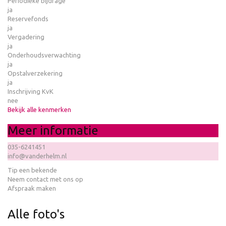
Periodieke bijdrage
ja
Reservefonds
ja
Vergadering
ja
Onderhoudsverwachting
ja
Opstalverzekering
ja
Inschrijving KvK
nee
Bekijk alle kenmerken
Meer informatie
035-6241451
info@vanderhelm.nl
Tip een bekende
Neem contact met ons op
Afspraak maken
Alle foto's