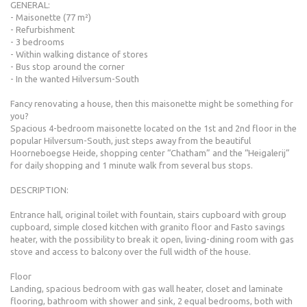
GENERAL:
- Maisonette (77 m²)
- Refurbishment
- 3 bedrooms
- Within walking distance of stores
- Bus stop around the corner
- In the wanted Hilversum-South
Fancy renovating a house, then this maisonette might be something for
you?
Spacious 4-bedroom maisonette located on the 1st and 2nd floor in the
popular Hilversum-South, just steps away from the beautiful
Hoorneboegse Heide, shopping center “Chatham” and the “Heigalerij”
for daily shopping and 1 minute walk from several bus stops.
DESCRIPTION:
Entrance hall, original toilet with fountain, stairs cupboard with group
cupboard, simple closed kitchen with granito floor and Fasto savings
heater, with the possibility to break it open, living-dining room with gas
stove and access to balcony over the full width of the house.
Floor
Landing, spacious bedroom with gas wall heater, closet and laminate
flooring, bathroom with shower and sink, 2 equal bedrooms, both with