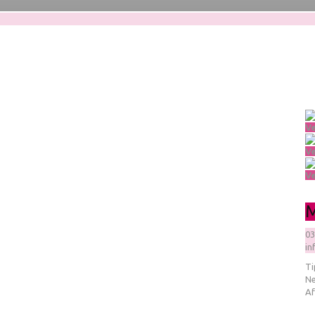
V
V
V
M
03
in
Ti
Ne
Af