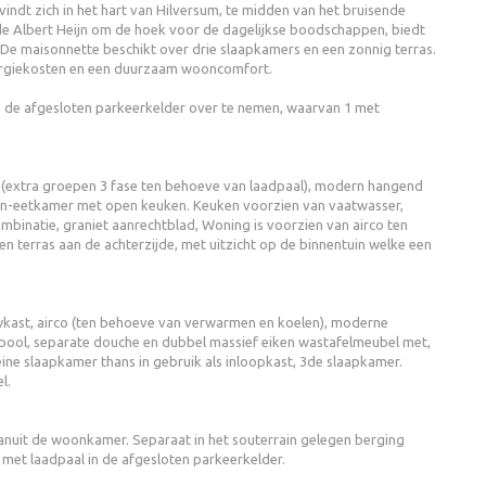
ndt zich in het hart van Hilversum, te midden van het bruisende
de Albert Heijn om de hoek voor de dagelijkse boodschappen, biedt
De maisonnette beschikt over drie slaapkamers en een zonnig terras.
nergiekosten en een duurzaam wooncomfort.
n de afgesloten parkeerkelder over te nemen, waarvan 1 met
t (extra groepen 3 fase ten behoeve van laadpaal), modern hangend
woon-eetkamer met open keuken. Keuken voorzien van vaatwasser,
binatie, graniet aanrechtblad, Woning is voorzien van airco ten
 terras aan de achterzijde, met uitzicht op de binnentuin welke een
kast, airco (ten behoeve van verwarmen en koelen), moderne
pool, separate douche en dubbel massief eiken wastafelmeubel met,
eine slaapkamer thans in gebruik als inloopkast, 3de slaapkamer.
l.
vanuit de woonkamer. Separaat in het souterrain gelegen berging
 met laadpaal in de afgesloten parkeerkelder.