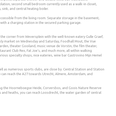
ilation, second small bedroom currently used as a walk-in closet,
sink, and central heating boiler.
ccessible from the living room. Separate storage in the basement,
 with a charging station in the secured parking garage.
d the corner from Weversplein with the well-known eatery Gulle Graef,
kly market on Wednesday and Saturday, Foodhall Mout, the Vue
arden, theater Gooiland, music venue de Vorstin, the film theater,
aurant Club Rex, Fat Joe's, and much more, all within walking
various specialty shops, nice eateries, wine bar Gastrovino Mijn Hemel
ll as numerous sports clubs, are close by. Central Station and Station
ou can reach the A27 towards Utrecht, Almere, Amsterdam, and
ding the Hoorneboegse Heide, Corversbos, and Goois Nature Reserve
ts and heaths, you can reach Loosdrecht, the water garden of central