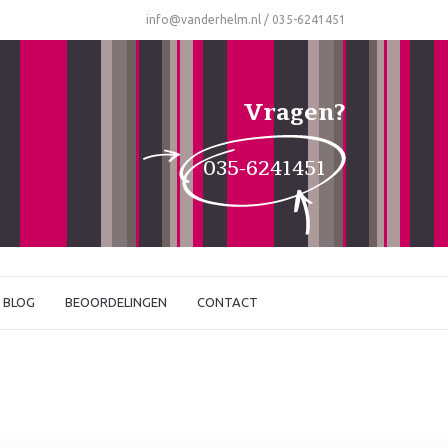
info@vanderhelm.nl
/
035-6241451
Vragen?
035-6241451
BLOG
BEOORDELINGEN
CONTACT