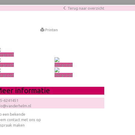
Terug naar overzicht
Printen
ergroot
ergroot
Vergroot
ergroot
Vergroot
eer informatie
5-6241451
fo@vanderhelm.nl
p een bekende
em contact met ons op
spraak maken