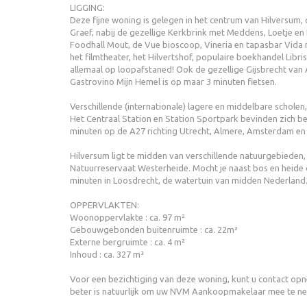
LIGGING:
Deze fijne woning is gelegen in het centrum van Hilversum
Graef, nabij de gezellige Kerkbrink met Meddens, Loetje en
Foodhall Mout, de Vue bioscoop, Vineria en tapasbar Vida 
het filmtheater, het Hilvertshof, populaire boekhandel Libr
allemaal op loopafstaned! Ook de gezellige Gijsbrecht van 
Gastrovino Mijn Hemel is op maar 3 minuten fietsen.
Verschillende (internationale) lagere en middelbare scholen,
Het Centraal Station en Station Sportpark bevinden zich be
minuten op de A27 richting Utrecht, Almere, Amsterdam en
Hilversum ligt te midden van verschillende natuurgebiede
Natuurreservaat Westerheide. Mocht je naast bos en heide
minuten in Loosdrecht, de watertuin van midden Nederland
OPPERVLAKTEN:
Woonoppervlakte : ca. 97 m²
Gebouwgebonden buitenruimte : ca. 22m²
Externe bergruimte : ca. 4 m²
Inhoud : ca. 327 m³
Voor een bezichtiging van deze woning, kunt u contact op
beter is natuurlijk om uw NVM Aankoopmakelaar mee te n