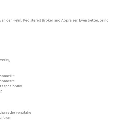
 van der Helm, Registered Broker and Appraiser. Even better, bring
overleg
sonnette
sonnette
taande bouw
2
hanische ventilatie
centrum