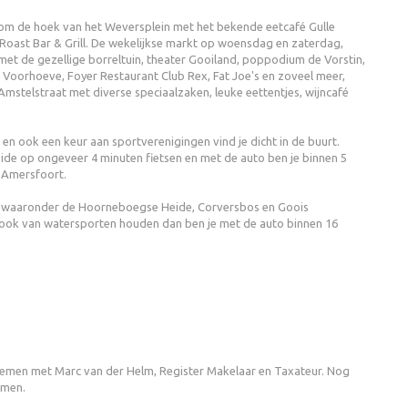
, om de hoek van het Weversplein met het bekende eetcafé Gulle
 Roast Bar & Grill. De wekelijkse markt op woensdag en zaterdag,
met de gezellige borreltuin, theater Gooiland, poppodium de Vorstin,
is Voorhoeve, Foyer Restaurant Club Rex, Fat Joe's en zoveel meer,
Amstelstraat met diverse speciaalzaken, leuke eettentjes, wijncafé
 en ook een keur aan sportverenigingen vind je dicht in de buurt.
ide op ongeveer 4 minuten fietsen en met de auto ben je binnen 5
 Amersfoort.
n, waaronder de Hoorneboegse Heide, Corversbos en Goois
 ook van watersporten houden dan ben je met de auto binnen 16
.
nemen met Marc van der Helm, Register Makelaar en Taxateur. Nog
emen.