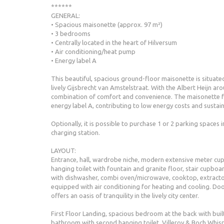
******
GENERAL:
• Spacious maisonette (approx. 97 m²)
• 3 bedrooms
• Centrally located in the heart of Hilversum
• Air conditioning/heat pump
• Energy label A
This beautiful, spacious ground-floor maisonette is situated
lively Gijsbrecht van Amstelstraat. With the Albert Heijn aro
combination of comfort and convenience. The maisonette f
energy label A, contributing to low energy costs and sustain
Optionally, it is possible to purchase 1 or 2 parking spaces
charging station.
LAYOUT:
Entrance, hall, wardrobe niche, modern extensive meter cu
hanging toilet with fountain and granite floor, stair cupbo
with dishwasher, combi oven/microwave, cooktop, extractor
equipped with air conditioning for heating and cooling. Door
offers an oasis of tranquility in the lively city center.
First Floor Landing, spacious bedroom at the back with buil
bathroom with second hanging toilet, Villeroy & Boch Whis