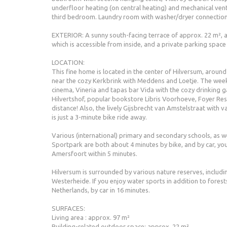
underfloor heating (on central heating) and mechanical vent
third bedroom. Laundry room with washer/dryer connection, 
EXTERIOR: A sunny south-facing terrace of approx. 22 m², a
which is accessible from inside, and a private parking space
LOCATION:
This fine home is located in the center of Hilversum, aroun
near the cozy Kerkbrink with Meddens and Loetje. The wee
cinema, Vineria and tapas bar Vida with the cozy drinking g
Hilvertshof, popular bookstore Libris Voorhoeve, Foyer Rest
distance! Also, the lively Gijsbrecht van Amstelstraat with 
is just a 3-minute bike ride away.
Various (international) primary and secondary schools, as we
Sportpark are both about 4 minutes by bike, and by car, y
Amersfoort within 5 minutes.
Hilversum is surrounded by various nature reserves, inclu
Westerheide. If you enjoy water sports in addition to fores
Netherlands, by car in 16 minutes.
SURFACES:
Living area : approx. 97 m²
Building-related outdoor space: approx. 22 m²