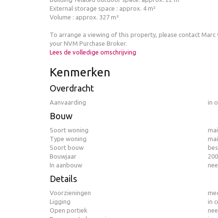
External storage space : approx. 4 m²
Volume : approx. 327 m³
To arrange a viewing of this property, please contact Marc
your NVM Purchase Broker.
Lees de volledige omschrijving
Kenmerken
Overdracht
Aanvaarding
in 
Bouw
Soort woning
mai
Type woning
mai
Soort bouw
bes
Bouwjaar
200
In aanbouw
nee
Details
Voorzieningen
mec
Ligging
in 
Open portiek
nee