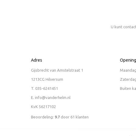
U kunt contac
Adres
Opening
Gijsbrecht van Amstelstraat 1
Maandag 
1213CG Hilversum
Zaterdag
T.
035-6241451
Buiten k
E.
info@vanderhelm.nl
KvK 56217102
Beoordeling:
9.7
door
61
klanten