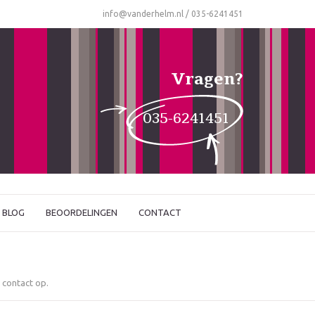
info@vanderhelm.nl
/
035-6241451
Vragen?
035-6241451
BLOG
BEOORDELINGEN
CONTACT
 contact op.