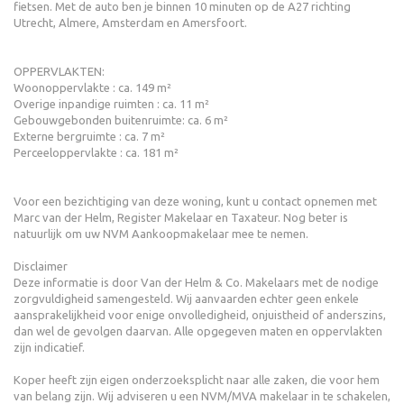
fietsen. Met de auto ben je binnen 10 minuten op de A27 richting
Utrecht, Almere, Amsterdam en Amersfoort.
OPPERVLAKTEN:
Woonoppervlakte : ca. 149 m²
Overige inpandige ruimten : ca. 11 m²
Gebouwgebonden buitenruimte: ca. 6 m²
Externe bergruimte : ca. 7 m²
Perceeloppervlakte : ca. 181 m²
Voor een bezichtiging van deze woning, kunt u contact opnemen met
Marc van der Helm, Register Makelaar en Taxateur. Nog beter is
natuurlijk om uw NVM Aankoopmakelaar mee te nemen.
Disclaimer
Deze informatie is door Van der Helm & Co. Makelaars met de nodige
zorgvuldigheid samengesteld. Wij aanvaarden echter geen enkele
aansprakelijkheid voor enige onvolledigheid, onjuistheid of anderszins,
dan wel de gevolgen daarvan. Alle opgegeven maten en oppervlakten
zijn indicatief.
Koper heeft zijn eigen onderzoeksplicht naar alle zaken, die voor hem
van belang zijn. Wij adviseren u een NVM/MVA makelaar in te schakelen,