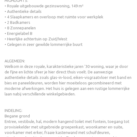
HIGHLIGHTS:
• Royale uitgebouwde gezinswoning, 149 m²
• Authentieke details
• 4 Slaapkamers en overloop met ruimte voor werkplek
• 2 Badkamers
• 8 Zonnepanelen
• Energielabel B
• Heerlijke achtertuin op Zuid/West
• Gelegen in zeer gewilde lommerrijke buurt
ALGEMEEN:
Welkom in deze royale, karakteristieke jaren '30 woning, waar je door
de fijne en lichte sfeer je hier direct thuis voelt. De aanwezige
authentieke details zoals glas-in-lood, eiken-visgraatvloer met band en
bies en paneeldeuren, worden hier moeiteloos gecombineerd met
moderne afwerkingen. Het huis is gelegen aan een rustige lommerrijke
laan nabij verschillende winkelgebieden.
INDELING:
Begane grond
Entree, vestibule, hal, modern hangend toilet met fontein, toegang tot
provisiekelder met uitgebreide groepenkast, woonkamer en-suite,
voorkamer met erker, fraaie kastenwand met schuifdeuren,