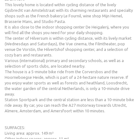
This lovely home is located within cycling distance of the lively
Gijsbrecht van Amstelstraat with its charming restaurants and specialty
shops such as the French bakery Le Fournil, wine shop Mijn Hemel,
Brasserie Mans, and Studio Pasta.
It is also close to the indoor shopping center De Heigalerij, where you
will find all the shops you need for your daily shopping.
The center of Hilversum is within cycling distance, with its lively market
(Wednesdays and Saturdays), the Vue cinema, the Filmtheater, pop
venue De Vorstin, the Hilvertshof shopping center, and a selection of
cozy bars and restaurants.
Various (international) primary and secondary schools, as well as a
selection of sports clubs, are located nearby.
The house is a 5-minute bike ride from the Corversbos and the
Hoorneboegse Heide, which is part of a 24-hectare nature reserve. If
you enjoy water sports as well as forests and heathland, Loosdrecht,
the water garden of the central Netherlands, is only a 10-minute drive
away.
Station Sportpark and the central station are less than a 10-minute bike
ride away. By car, you can reach the A27 motorway towards Utrecht,
Almere, Amsterdam, and Amersfoort within 10 minutes.
SURFACES:
Living area: approx. 149 m²
Other indoor spaces: approx. 11 m²