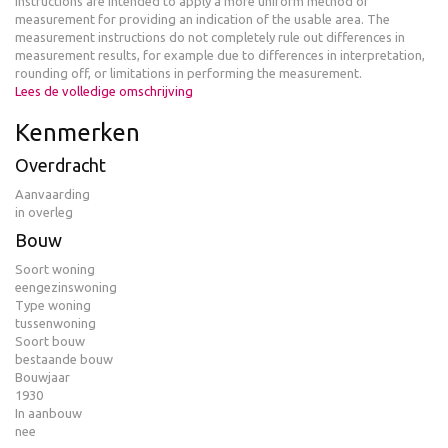
instructions are intended to apply a more uniform method of
measurement for providing an indication of the usable area. The
measurement instructions do not completely rule out differences in
measurement results, for example due to differences in interpretation,
rounding off, or limitations in performing the measurement.
Lees de volledige omschrijving
Kenmerken
Overdracht
Aanvaarding
in overleg
Bouw
Soort woning
eengezinswoning
Type woning
tussenwoning
Soort bouw
bestaande bouw
Bouwjaar
1930
In aanbouw
nee