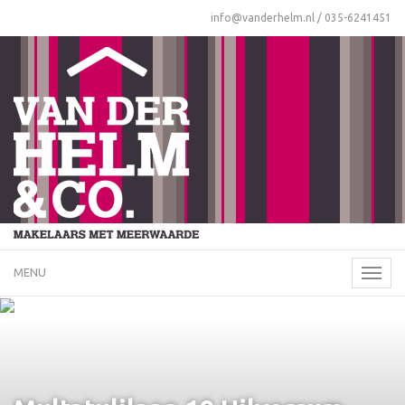
info@vanderhelm.nl
/
035-6241451
MENU
Naviga