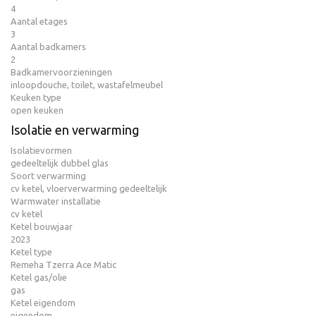
4
Aantal etages
3
Aantal badkamers
2
Badkamervoorzieningen
inloopdouche, toilet, wastafelmeubel
Keuken type
open keuken
Isolatie en verwarming
Isolatievormen
gedeeltelijk dubbel glas
Soort verwarming
cv ketel, vloerverwarming gedeeltelijk
Warmwater installatie
cv ketel
Ketel bouwjaar
2023
Ketel type
Remeha Tzerra Ace Matic
Ketel gas/olie
gas
Ketel eigendom
eigendom