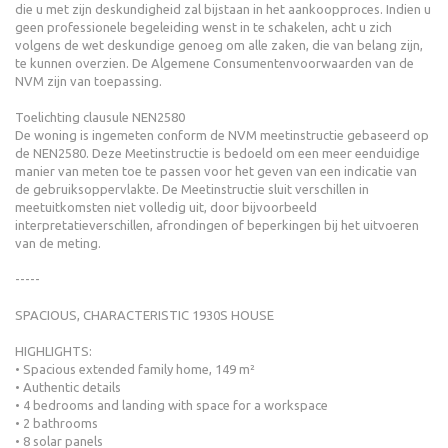
die u met zijn deskundigheid zal bijstaan in het aankoopproces. Indien u
geen professionele begeleiding wenst in te schakelen, acht u zich
volgens de wet deskundige genoeg om alle zaken, die van belang zijn,
te kunnen overzien. De Algemene Consumentenvoorwaarden van de
NVM zijn van toepassing.
Toelichting clausule NEN2580
De woning is ingemeten conform de NVM meetinstructie gebaseerd op
de NEN2580. Deze Meetinstructie is bedoeld om een meer eenduidige
manier van meten toe te passen voor het geven van een indicatie van
de gebruiksoppervlakte. De Meetinstructie sluit verschillen in
meetuitkomsten niet volledig uit, door bijvoorbeeld
interpretatieverschillen, afrondingen of beperkingen bij het uitvoeren
van de meting.
-----
SPACIOUS, CHARACTERISTIC 1930S HOUSE
HIGHLIGHTS:
• Spacious extended family home, 149 m²
• Authentic details
• 4 bedrooms and landing with space for a workspace
• 2 bathrooms
• 8 solar panels