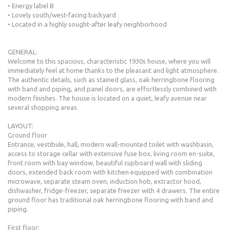
• Energy label B
• Lovely south/west-facing backyard
• Located in a highly sought-after leafy neighborhood
GENERAL:
Welcome to this spacious, characteristic 1930s house, where you will
immediately feel at home thanks to the pleasant and light atmosphere.
The authentic details, such as stained glass, oak herringbone flooring
with band and piping, and panel doors, are effortlessly combined with
modern finishes. The house is located on a quiet, leafy avenue near
several shopping areas.
LAYOUT:
Ground floor
Entrance, vestibule, hall, modern wall-mounted toilet with washbasin,
access to storage cellar with extensive fuse box, living room en-suite,
front room with bay window, beautiful cupboard wall with sliding
doors, extended back room with kitchen equipped with combination
microwave, separate steam oven, induction hob, extractor hood,
dishwasher, fridge-freezer, separate freezer with 4 drawers. The entire
ground floor has traditional oak herringbone flooring with band and
piping.
First floor: