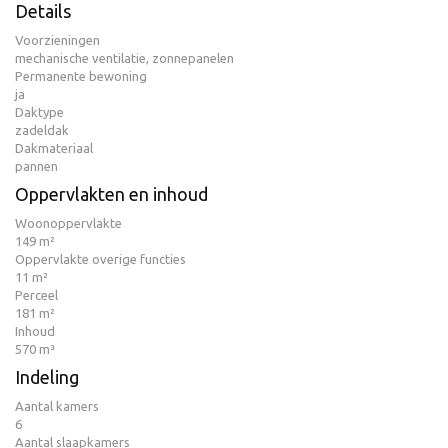
Details
Voorzieningen
mechanische ventilatie, zonnepanelen
Permanente bewoning
ja
Daktype
zadeldak
Dakmateriaal
pannen
Oppervlakten en inhoud
Woonoppervlakte
149 m²
Oppervlakte overige functies
11 m²
Perceel
181 m²
Inhoud
570 m³
Indeling
Aantal kamers
6
Aantal slaapkamers