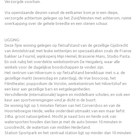
Verzorgde voortuin.
Via openslaande deuren vanuit de eetkamer kom je in een diepe,
verzorgde achtertuin gelegen op het Zuid/Westen met achterom, ruime
overkapping over de gehele breedte en een stenen schuur.
LIGGING:
Deze fijne woning gelegen op fietsafstand van de gezellige Gijsbrecht
van Amstelstraat met leuke eettentjes en speciaalzaken zoals de Franse
bakker Le Fournil, wijnkoperij Mijn Hemel, Brasserie Mans, Studio Pasta.
En ook nabij het overdekte winkelcentrum De Heigalerij, waar alle
winkels voor de dagelijkse boodschappen te vinden zijn.
Het centrum van Hilversum is op fietsafstand bereikbaar met o.a. de
gezellige markt (woensdag en zaterdag), de Vue bioscoop, het
Filmtheater, poppodium de Vorstin, winkelcentrum het Hilvertshof en
een keur aan gezellige bars en eetgelegenheden.
Verschillende (internationale) lagere en middelbare scholen, en ook een
keur aan sportverenigingen vind je dicht in de buurt.
De woning ligt op 5 minuten fietsen van het Corversbos en van de
Hoorneboegse Heide, welke onderdeel uitmaakt van een maar liefst
24ha. groot natuurgebied. Mocht je naast bos en heide ook van
watersporten houden dan ben je met de auto binnen 10 minuten in
Loosdrecht, de watertuin van midden Nederland.
Station Sportpark en het centraal station ligt op minder dan 10 minuten