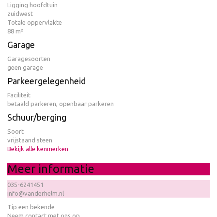
Ligging hoofdtuin
zuidwest
Totale oppervlakte
88 m²
Garage
Garagesoorten
geen garage
Parkeergelegenheid
Faciliteit
betaald parkeren, openbaar parkeren
Schuur/berging
Soort
vrijstaand steen
Bekijk alle kenmerken
Meer informatie
035-6241451
info@vanderhelm.nl
Tip een bekende
Neem contact met ons op