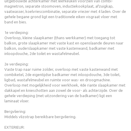
uitgebouwde achterkamer met leefkeuken voorzien van combi-
magnetron, separate stoomoven, inductiekookplaat, afzuigkap,
vaatwasser, koelvriescombinatie, separate vriezer met 4 laden. Over de
gehele begane grond ligt een traditionele eiken visgraat vloer met
band en bies.
1e verdieping:
Overloop, kleine slaapkamer (thans werkkamer) met toegang tot
balkon, grote slaapkamer met vaste kast en openslaande deuren naar
balkon, ouderslaapkamer met vaste kastenwand, badkamer met
inloopdouche, 2de toilet en wastafelmeubel.
2e verdieping:
Vaste trap naar ruime zolder, overloop met vaste kastenwand met
combiketel, 2de eigentijdse badkamer met inloopdouche, 3de toilet,
ligbad, wastafelmeubel en ruimte voor was- en droogmachine.
Overloop met mogelijkheid voor werkhoek, 4de riante slaapkamer met
dakkapel en knieschotten aan zowel de voor- als achterzijde. Over de
gehele verdieping (met uitzondering van de badkamer) ligt een
laminaat vloer.
Bergvliering:
Middels vlizotrap bereikbare bergvliering.
EXTERIEUR: