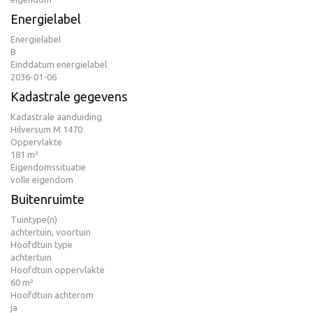
Energielabel
Energielabel
B
Einddatum energielabel
2036-01-06
Kadastrale gegevens
Kadastrale aanduiding
Hilversum M 1470
Oppervlakte
181 m²
Eigendomssituatie
volle eigendom
Buitenruimte
Tuintype(n)
achtertuin, voortuin
Hoofdtuin type
achtertuin
Hoofdtuin oppervlakte
60 m²
Hoofdtuin achterom
ja