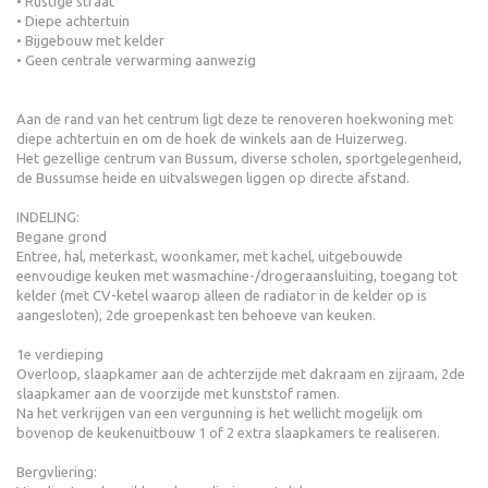
• Rustige straat
• Diepe achtertuin
• Bijgebouw met kelder
• Geen centrale verwarming aanwezig
Aan de rand van het centrum ligt deze te renoveren hoekwoning met
diepe achtertuin en om de hoek de winkels aan de Huizerweg.
Het gezellige centrum van Bussum, diverse scholen, sportgelegenheid,
de Bussumse heide en uitvalswegen liggen op directe afstand.
INDELING:
Begane grond
Entree, hal, meterkast, woonkamer, met kachel, uitgebouwde
eenvoudige keuken met wasmachine-/drogeraansluiting, toegang tot
kelder (met CV-ketel waarop alleen de radiator in de kelder op is
aangesloten), 2de groepenkast ten behoeve van keuken.
1e verdieping
Overloop, slaapkamer aan de achterzijde met dakraam en zijraam, 2de
slaapkamer aan de voorzijde met kunststof ramen.
Na het verkrijgen van een vergunning is het wellicht mogelijk om
bovenop de keukenuitbouw 1 of 2 extra slaapkamers te realiseren.
Bergvliering: