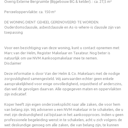
Overig Externe Bergruimte (Bijgebouw BG & kelder). : ca. 27,5 m²
Perceeloppervlakte: ca. 150 m²
DE WONING DIENT GEHEEL GERENOVEERD TE WORDEN.
Ouderdomsclausule, asbestclausule en As-is-where-is clausule zijn van
toepassing
Voor een bezichtiging van deze woning, kunt u contact opnemen met
Marc van der Helm, Register Makelaar en Taxateur. Nog beter is
natuurlijk om uw NVM Aankoopmakelaar mee te nemen.
Disclaimer
Deze informatie is door Van der Helm & Co. Makelaars met de nodige
zorgvuldigheid samengesteld. Wij aanvaarden echter geen enkele
aansprakelijkheid voor enige onvolledigheid, onjuistheid of anderszins,
dan wel de gevolgen daarvan. Alle opgegeven maten en oppervlakten
zijn indicatief.
Koper heeft zijn eigen onderzoeksplicht naar alle zaken, die voor hem
van belang zijn. Wij adviseren u een NVM makelaar in te schakelen, die u
met zijn deskundigheid zal bijstaan in het aankoopproces. Indien u geen
professionele begeleiding wenst in te schakelen, acht u zich volgens de
wet deskundige genoeg om alle zaken, die van belang zijn, te kunnen