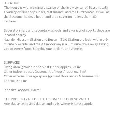
LOCATION:
The house is within cycling distance of the lively center of Bussum, with
a variety of nice shops, bars, restaurants, and the Filmtheater, as well as
the Bussumerheide, a heathland area covering no less than 160
hectares.
Several primary and secondary schools and a variety of sports clubs are
located nearby.
Naarden-Bussum Station and Bussum Zuid Station are both within a 6-
minute bike ride, and the A1 motorway is a 3-minute drive away, taking
you to Amersfoort, Utrecht, Amsterdam, and Almere.
SURFACES:
Living area (ground floor & 1st floor): approx. 71 m²
Other indoor spaces (basement of house): approx. 8 m²
Other external storage space (ground floor annex & basement):
approx. 27.5 m²
Plot size: approx. 150 m²
THE PROPERTY NEEDS TO BE COMPLETELY RENOVATED.
Age clause, asbestos clause, and as-is-where-is clause apply.