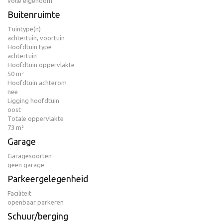
volle eigendom
Buitenruimte
Tuintype(n)
achtertuin, voortuin
Hoofdtuin type
achtertuin
Hoofdtuin oppervlakte
50 m²
Hoofdtuin achterom
nee
Ligging hoofdtuin
oost
Totale oppervlakte
73 m²
Garage
Garagesoorten
geen garage
Parkeergelegenheid
Faciliteit
openbaar parkeren
Schuur/berging