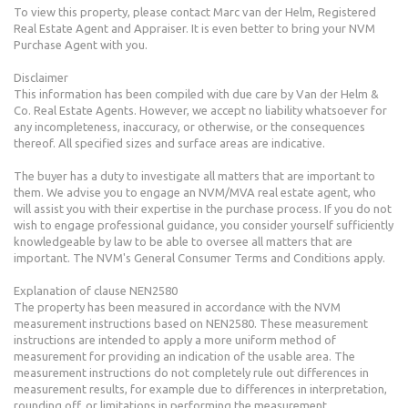
To view this property, please contact Marc van der Helm, Registered
Real Estate Agent and Appraiser. It is even better to bring your NVM
Purchase Agent with you.
Disclaimer
This information has been compiled with due care by Van der Helm &
Co. Real Estate Agents. However, we accept no liability whatsoever for
any incompleteness, inaccuracy, or otherwise, or the consequences
thereof. All specified sizes and surface areas are indicative.
The buyer has a duty to investigate all matters that are important to
them. We advise you to engage an NVM/MVA real estate agent, who
will assist you with their expertise in the purchase process. If you do not
wish to engage professional guidance, you consider yourself sufficiently
knowledgeable by law to be able to oversee all matters that are
important. The NVM's General Consumer Terms and Conditions apply.
Explanation of clause NEN2580
The property has been measured in accordance with the NVM
measurement instructions based on NEN2580. These measurement
instructions are intended to apply a more uniform method of
measurement for providing an indication of the usable area. The
measurement instructions do not completely rule out differences in
measurement results, for example due to differences in interpretation,
rounding off, or limitations in performing the measurement.