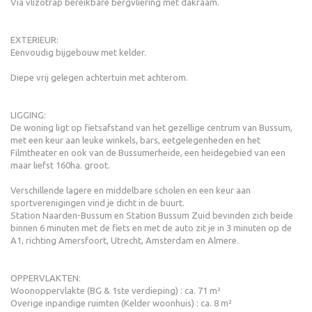
Via vlizotrap bereikbare bergvliering met dakraam.
EXTERIEUR:
Eenvoudig bijgebouw met kelder.
Diepe vrij gelegen achtertuin met achterom.
LIGGING:
De woning ligt op fietsafstand van het gezellige centrum van Bussum,
met een keur aan leuke winkels, bars, eetgelegenheden en het
Filmtheater en ook van de Bussumerheide, een heidegebied van een
maar liefst 160ha. groot.
Verschillende lagere en middelbare scholen en een keur aan
sportverenigingen vind je dicht in de buurt.
Station Naarden-Bussum en Station Bussum Zuid bevinden zich beide
binnen 6 minuten met de fiets en met de auto zit je in 3 minuten op de
A1, richting Amersfoort, Utrecht, Amsterdam en Almere.
OPPERVLAKTEN:
Woonoppervlakte (BG & 1ste verdieping) : ca. 71 m²
Overige inpandige ruimten (Kelder woonhuis) : ca. 8 m²