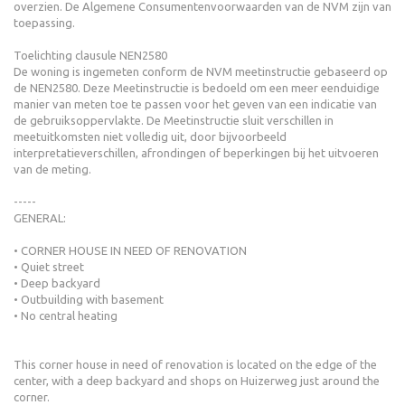
overzien. De Algemene Consumentenvoorwaarden van de NVM zijn van
toepassing.
Toelichting clausule NEN2580
De woning is ingemeten conform de NVM meetinstructie gebaseerd op
de NEN2580. Deze Meetinstructie is bedoeld om een meer eenduidige
manier van meten toe te passen voor het geven van een indicatie van
de gebruiksoppervlakte. De Meetinstructie sluit verschillen in
meetuitkomsten niet volledig uit, door bijvoorbeeld
interpretatieverschillen, afrondingen of beperkingen bij het uitvoeren
van de meting.
-----
GENERAL:
• CORNER HOUSE IN NEED OF RENOVATION
• Quiet street
• Deep backyard
• Outbuilding with basement
• No central heating
This corner house in need of renovation is located on the edge of the
center, with a deep backyard and shops on Huizerweg just around the
corner.