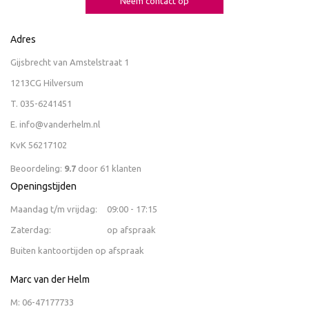
Neem contact op
Adres
Gijsbrecht van Amstelstraat 1
1213CG Hilversum
T.
035-6241451
E.
info@vanderhelm.nl
KvK 56217102
Beoordeling:
9.7
door
61
klanten
Openingstijden
Maandag t/m vrijdag:
09:00 - 17:15
Zaterdag:
op afspraak
Buiten kantoortijden op afspraak
Marc van der Helm
M:
06-47177733