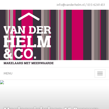
info@vanderhelm.nl
/
035-6241451
MENU
Naviga